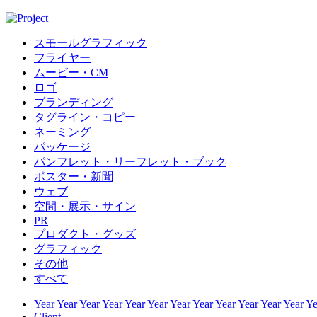
スモールグラフィック
フライヤー
ムービー・CM
ロゴ
ブランディング
タグライン・コピー
ネーミング
パッケージ
パンフレット・リーフレット・ブック
ポスター・新聞
ウェブ
空間・展示・サイン
PR
プロダクト・グッズ
グラフィック
その他
すべて
Year
Year
Year
Year
Year
Year
Year
Year
Year
Year
Year
Year
Ye
Client