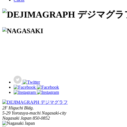
2F Higuchi Bldg.
5-29 Yorozuya-machi Nagasaki-city
Nagasaki Japan 850-0852