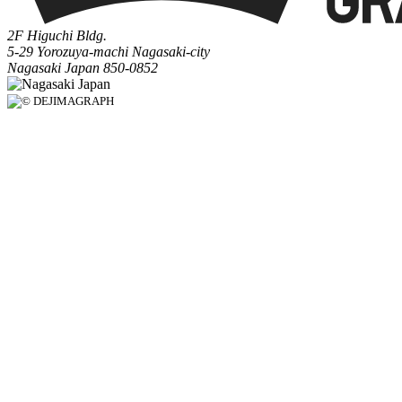
2F Higuchi Bldg.
5-29 Yorozuya-machi Nagasaki-city
Nagasaki Japan 850-0852