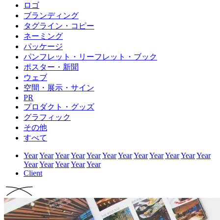
ロゴ
ブランディング
タグライン・コピー
ネーミング
パッケージ
パンフレット・リーフレット・ブック
ポスター・新聞
ウェブ
空間・展示・サイン
PR
プロダクト・グッズ
グラフィック
その他
すべて
Year
Year
Year
Year
Year
Year
Year
Year
Year
Year
Year
Year
Year
Year
Year
Year
Year
Client