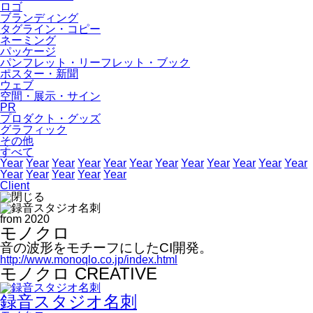
ロゴ
ブランディング
タグライン・コピー
ネーミング
パッケージ
パンフレット・リーフレット・ブック
ポスター・新聞
ウェブ
空間・展示・サイン
PR
プロダクト・グッズ
グラフィック
その他
すべて
Year
Year
Year
Year
Year
Year
Year
Year
Year
Year
Year
Year
Year
Year
Year
Year
Year
Client
from 2020
モノクロ
音の波形をモチーフにしたCI開発。
http://www.monoqlo.co.jp/index.html
モノクロ CREATIVE
録音スタジオ名刺