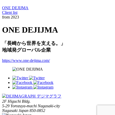
ONE DEJIJMA
Client list
from 2023
ONE DEJIJMA
「長崎から世界を支える。」
地域発グローバル企業
https://www.one-dejima.com/
2F Higuchi Bldg.
5-29 Yorozuya-machi Nagasaki-city
Nagasaki Japan 850-0852