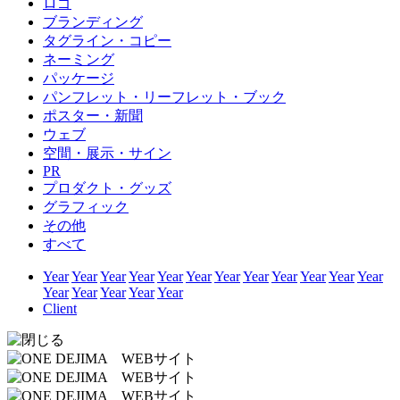
ロゴ
ブランディング
タグライン・コピー
ネーミング
パッケージ
パンフレット・リーフレット・ブック
ポスター・新聞
ウェブ
空間・展示・サイン
PR
プロダクト・グッズ
グラフィック
その他
すべて
Year
Year
Year
Year
Year
Year
Year
Year
Year
Year
Year
Year
Year
Year
Year
Year
Year
Client