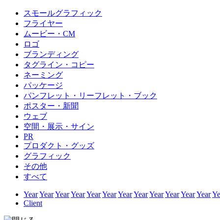
スモールグラフィック
フライヤー
ムービー・CM
ロゴ
ブランディング
タグライン・コピー
ネーミング
パッケージ
パンフレット・リーフレット・ブック
ポスター・新聞
ウェブ
空間・展示・サイン
PR
プロダクト・グッズ
グラフィック
その他
すべて
Year
Year
Year
Year
Year
Year
Year
Year
Year
Year
Year
Year
Ye
Client