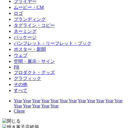
フライヤー
ムービー・CM
ロゴ
ブランディング
タグライン・コピー
ネーミング
パッケージ
パンフレット・リーフレット・ブック
ポスター・新聞
ウェブ
空間・展示・サイン
PR
プロダクト・グッズ
グラフィック
その他
すべて
Year
Year
Year
Year
Year
Year
Year
Year
Year
Year
Year
Year
Year
Year
Year
Year
Year
Client