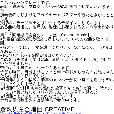
こちらはパンフレットです。
表紙・裏表紙とプログラムページのみ担当させていただきまし
た。
演奏会のはじまりをフライヤーやポスターを観たときからとと
らえ、
実際のステージ演出とリンクするデザインにしています。
ある曲の最後に、客席のお客様にお花を配るという演出があり
ました。
第１７回定期演奏会のテーマは【Colorful Music】。
●児童合唱団の既成概念に収まらない、いろんな曲を歌える
団。
●各ステージにテーマを設けてあり、それぞれのステージ演出
があること。
●色とりどりの花を配る演出があること。
この３点を踏まえて【Colorful Music】とタイトルづけさせて
いただきました。
中には、団員の紹介ページもあります。
子ども時代、自分よりちょっと年上のお姉ちゃん・お兄ちゃん
たちは憧れの存在でした。
合唱団のように幅広い学年のメンバーが長い時間を過ごす習い
事はそうありませんよね。
合唱団OGの村川も年の離れた後輩と今でも仲が良く、時々集
まっては長いおしゃべりを楽しんでいる様子を見ると
合唱団はよい場だったのだなと思います。
倉敷児童合唱団さんは随時見学受付中です。
倉敷児童合唱団 CREATIVE