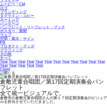
フライヤー
ムービー・CM
ロゴ
ブランディング
タグライン・コピー
ネーミング
パッケージ
パンフレット・リーフレット・ブック
ポスター・新聞
ウェブ
空間・展示・サイン
PR
プロダクト・グッズ
グラフィック
その他
すべて
Year
Year
Year
Year
Year
Year
Year
Year
Year
Year
Year
Year
Year
Year
Year
Year
Year
Client
倉敷児童合唱団／第17回定期演奏会パン
フレット
全て統一ビジュアルで。
倉敷市の倉敷児童合唱団さんの第１７回定期演奏会のビジュア
ルを担当させていただきました。