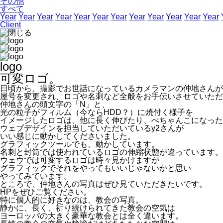
その他
すべて
Year
Year
Year
Year
Year
Year
Year
Year
Year
Year
Year
Year
Client
logo
可変ロゴ。
日頃から、撮影でお世話になっているカメラマンの仲地さんが
屋号を変更され、ロゴや名刺など全般をお手伝いさせていただ
仲地さんの頭文字の「N」と、
光の粒子がフィルム（今ならHDD？）に焼付く様子を
イメージしたロゴは、他に長く伸びたり、ぺちゃんこになった
ウェブデザインを担当していただいているy2さんが
いい感じに動かしてくださいました。
グラフィックツールでも、動かしています。
名刺と封筒では使われているロゴの伸縮状態が違っています。
ウェウでは可変するロゴは時々見かけますが
グラフィックでそれをやってもいいじゃないかと思い
やってみています。
ところで、仲地さんの写真はぜひ見ていただきたいです。
HPをぜひご覧ください。
特に個人的に好きなのは、教会の写真。
静かに、長く、祈り続けられてきた教会の空気は
ヨーロッパの大きく豪華な教会とは全く違います。