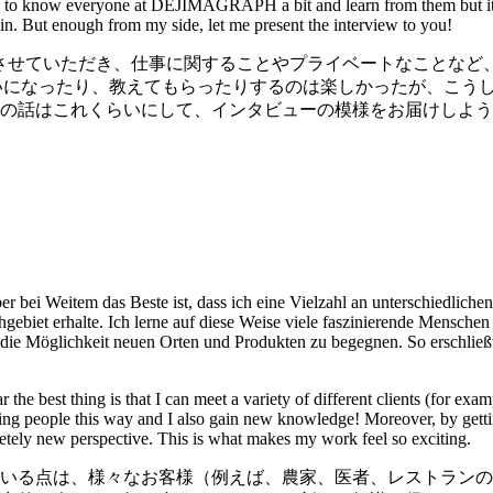
ting to know everyone at DEJIMAGRAPH a bit and learn from them but it i
in. But enough from my side, let me present the interview to you!
ーさせていただき、仕事に関することやプライベートなことなど
いになったり、教えてもらったりするのは楽しかったが、こう
の話はこれくらいにして、インタビューの模様をお届けしよう
ber bei Weitem das Beste ist, dass ich eine Vielzahl an unterschiedlic
Fachgebiet erhalte. Ich lerne auf diese Weise viele faszinierende Men
die Möglichkeit neuen Orten und Produkten zu begegnen. So erschließt 
 the best thing is that I can meet a variety of different clients (for ex
nating people this way and I also gain new knowledge! Moreover, by gett
letely new perspective. This is what makes my work feel so exciting.
いる点は、様々なお客様（例えば、農家、医者、レストランの