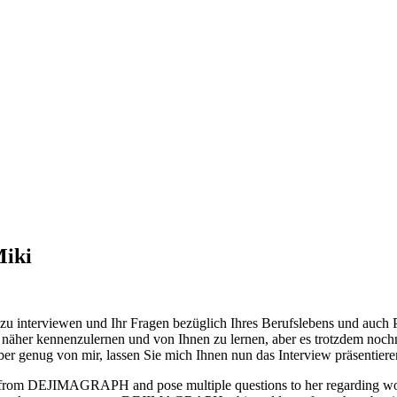
Miki
nterviewen und Ihr Fragen bezüglich Ihres Berufslebens und auch Priv
her kennenzulernen und von Ihnen zu lernen, aber es trotzdem nochma
ber genug von mir, lassen Sie mich Ihnen nun das Interview präsentiere
 from DEJIMAGRAPH and pose multiple questions to her regarding work 