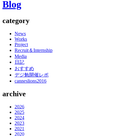
Blog
category
News
Works
Project
Recruit＆Internship
Media
日記
おすすめ
デジ勉開催レポ
canneslions2016
archive
2026
2025
2024
2023
2021
2020