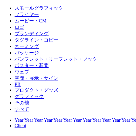
スモールグラフィック
フライヤー
ムービー・CM
ロゴ
ブランディング
タグライン・コピー
ネーミング
パッケージ
パンフレット・リーフレット・ブック
ポスター・新聞
ウェブ
空間・展示・サイン
PR
プロダクト・グッズ
グラフィック
その他
すべて
Year
Year
Year
Year
Year
Year
Year
Year
Year
Year
Year
Year
Ye
Client