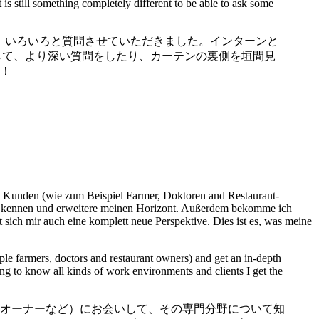
s still something completely different to be able to ask some
、いろいろと質問させていただきました。インターンと
して、より深い質問をしたり、カーテンの裏側を垣間見
！
hen Kunden (wie zum Beispiel Farmer, Doktoren and Restaurant-
schen kennen und erweitere meinen Horizont. Außerdem bekomme ich
sich mir auch eine komplett neue Perspektive. Dies ist es, was meine
ample farmers, doctors and restaurant owners) and get an in-depth
ing to know all kinds of work environments and clients I get the
オーナーなど）にお会いして、その専門分野について知