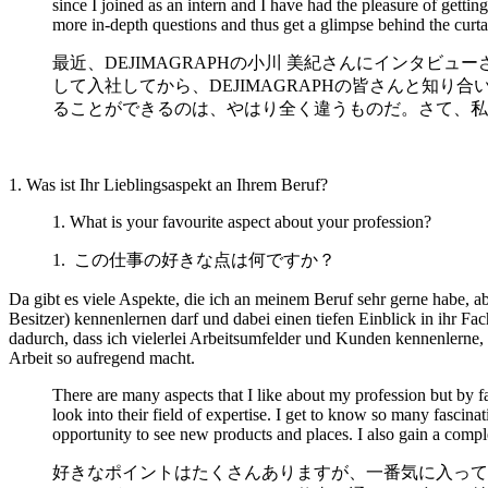
since I joined as an intern and I have had the pleasure of get
more in-depth questions and thus get a glimpse behind the curta
最近、
DEJIMAGRAPH
の小川 美紀さんにインタビュ
して入社してから、
DEJIMAGRAPH
の皆さんと知り合
ることができるのは、やはり全く違うものだ。さて、私
1. Was ist Ihr Lieblingsaspekt an Ihrem Beruf?
1. What is your favourite aspect about your profession?
1. この仕事の好きな点は何ですか？
Da gibt es viele Aspekte, die ich an meinem Beruf sehr gerne habe, a
Besitzer) kennenlernen darf und dabei einen tiefen Einblick in ihr 
dadurch, dass ich vielerlei Arbeitsumfelder und Kunden kennenlerne, 
Arbeit so aufregend macht.
There are many aspects that I like about my profession but by far
look into their field of expertise. I get to know so many fasci
opportunity to see new products and places. I also gain a comp
好きなポイントはたくさんありますが、一番気に入って